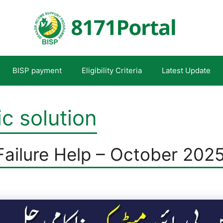
BISP payment
Eligibility Criteria
Latest Update
c solution
Failure Help – October 202