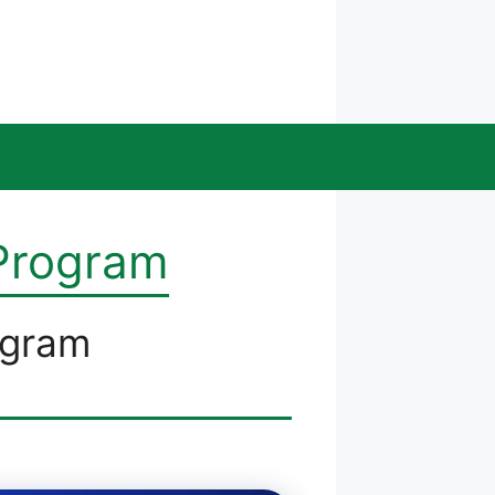
 Program
ogram